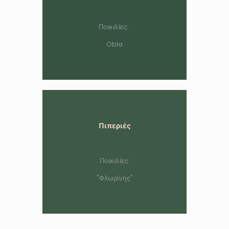
Ποικιλίες:
Obla
Πιπεριές
Ποικιλίες:
"Φλωρίνης"