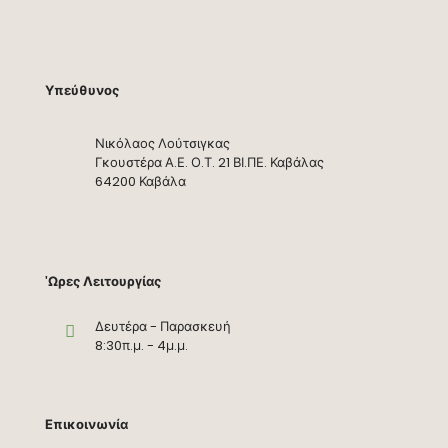
Υπεύθυνος
Νικόλαος Λούτσιγκας
Γκουστέρα Α.Ε. Ο.Τ. 21 ΒΙ.ΠΕ. Καβάλας
64200 Καβάλα
'Ωρες Λειτουργίας
Δευτέρα - Παρασκευή
8:30π.μ. - 4μ.μ.
Επικοινωνία