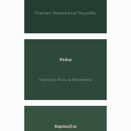
Ποικιλίες: Hayward και Τσεχελίδη.
Ρόδια
Ποικιλίες: Acco & Wonderful
Καρπούζια