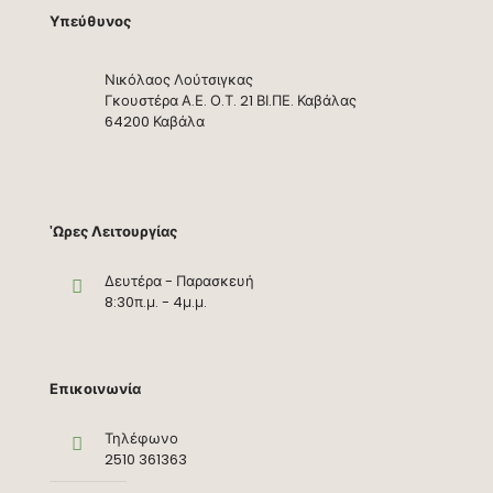
Υπεύθυνος
Νικόλαος Λούτσιγκας
Γκουστέρα Α.Ε. Ο.Τ. 21 ΒΙ.ΠΕ. Καβάλας
64200 Καβάλα
'Ωρες Λειτουργίας
Δευτέρα - Παρασκευή
8:30π.μ. - 4μ.μ.
Επικοινωνία
Τηλέφωνο
2510 361363